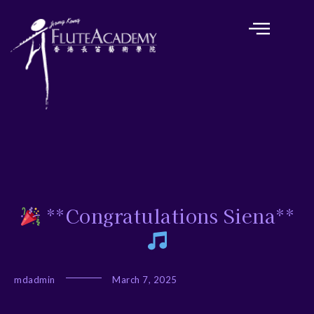
**Congratulations Siena**
mdadmin
March 7, 2025