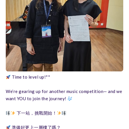
Time to level up!**
We’re gearing up for another music competition— and we
want YOU to join the journey!
下一站，挑戰開始！
準備好更上一層樓了嗎？